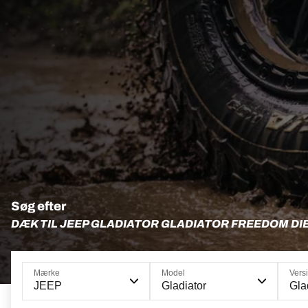
Søg efter
DÆK TIL JEEP GLADIATOR GLADIATOR FREEDOM DI
Mærke
Model
Vers
JEEP
Gladiator
Gla