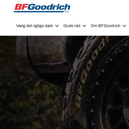
Go to page content
Go to page navigation
Vælg det rigtige dæk
Gode råd
Om BFGoodrich