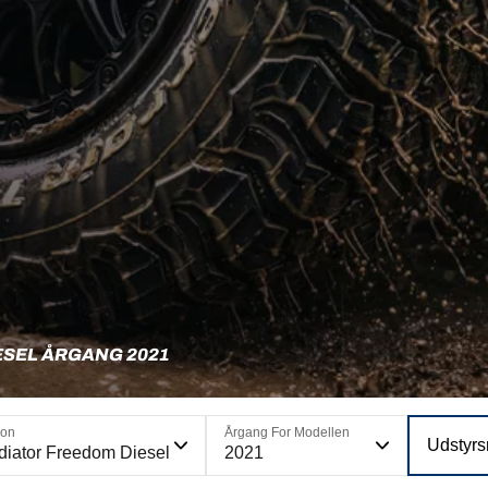
ESEL ÅRGANG 2021
ion
Årgang For Modellen
Udstyrs
diator Freedom Diesel
2021