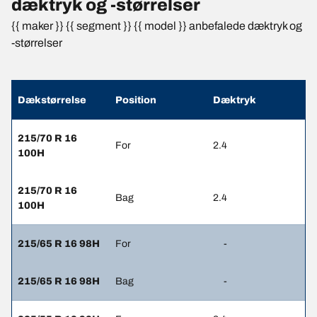
dæktryk og -størrelser
{{ maker }} {{ segment }} {{ model }} anbefalede dæktryk og
-størrelser
Dækstørrelse
Position
Dæktryk
215/70 R 16
For
2.4
100H
215/70 R 16
Bag
2.4
100H
215/65 R 16 98H
For
-
215/65 R 16 98H
Bag
-