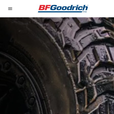
Go to page content
Go to page navigation