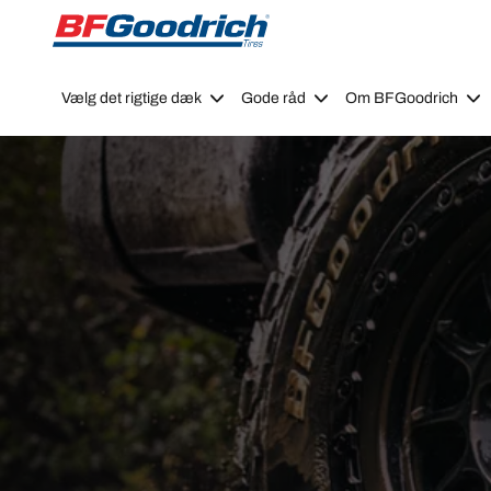
Go to page content
Go to page navigation
Vælg det rigtige dæk
Gode råd
Om BFGoodrich