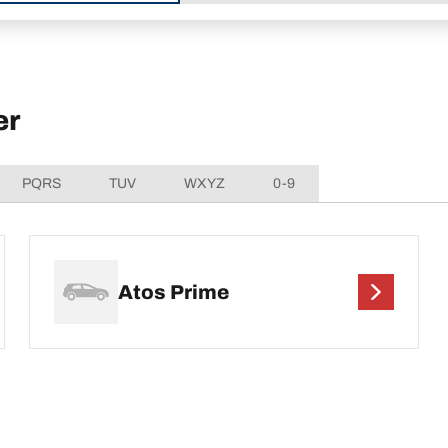
er
PQRS
TUV
WXYZ
0-9
Atos Prime