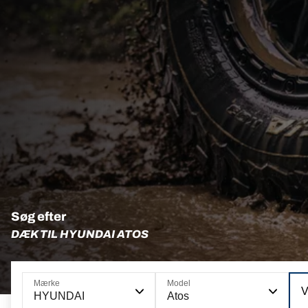
Søg efter
DÆK TIL HYUNDAI ATOS
Mærke
Model
V
HYUNDAI
Atos