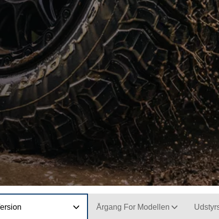
ersion
Årgang For Modellen
Udstyr