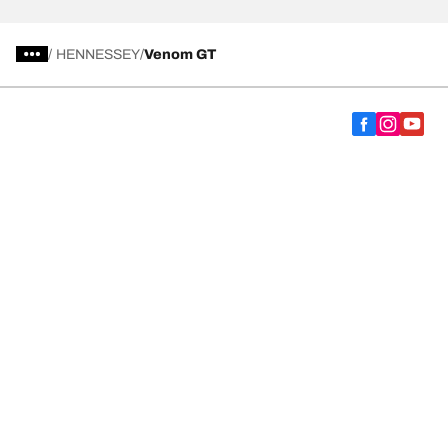
/
HENNESSEY
Venom GT
Vælg det rigtige dæk
Vores nyeste innovationer
Vi er BFGoodrich
Hjælp og support
Fortrolighedspolitik