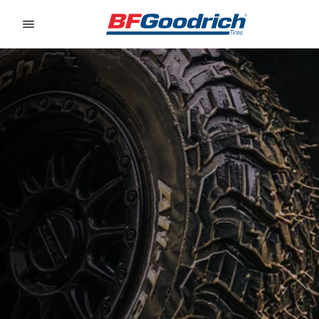
Go to page content
Go to page navigation