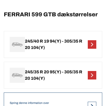
FERRARI 599 GTB dækstørrelser
245/40 R 19 94(Y) - 305/35 R
20 104(Y)
245/35 R 20 95(Y) - 305/35 R
20 104(Y)
Spring denne information over