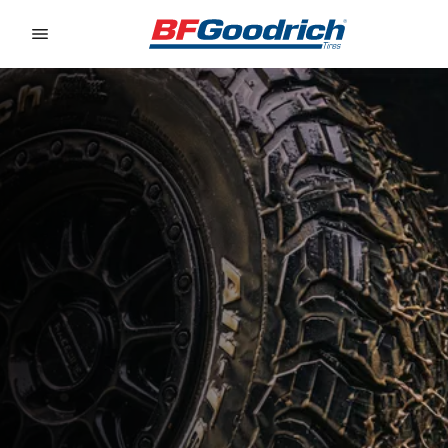
Go to page content
Go to page navigation