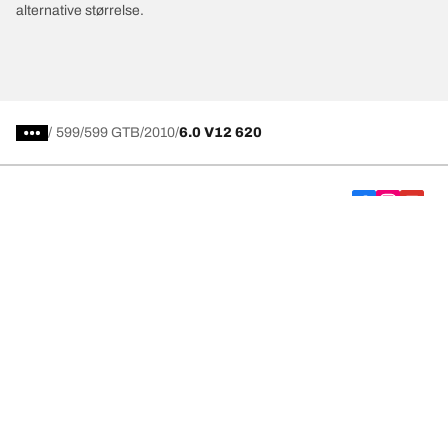
alternative størrelse.
/
599
599 GTB
2010
6.0 V12 620
Vælg det rigtige dæk
Vores nyeste innovationer
Vi er BFGoodrich
Hjælp og support