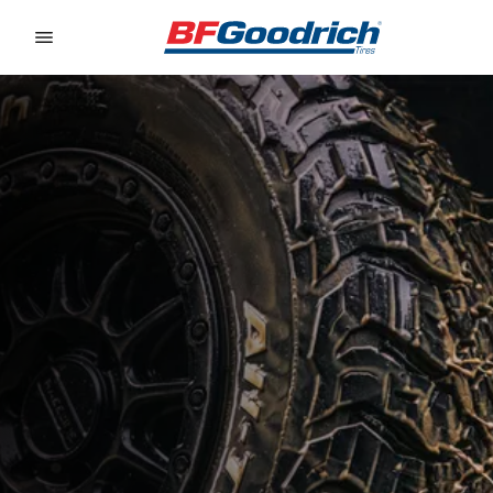
Go to page content
Go to page navigation