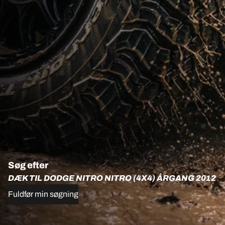
Søg efter
DÆK TIL DODGE NITRO NITRO (4X4) ÅRGANG 2012
Fuldfør min søgning