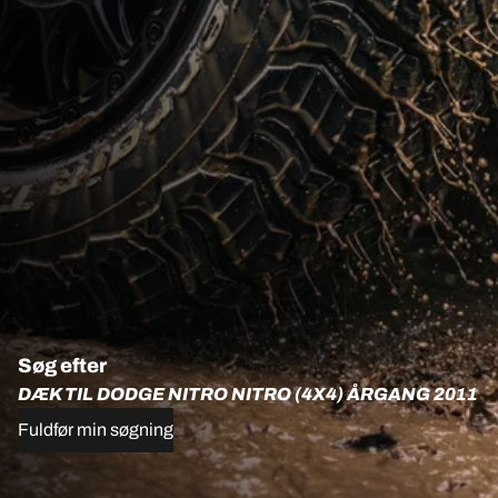
Søg efter
DÆK TIL DODGE NITRO NITRO (4X4) ÅRGANG 2011
Fuldfør min søgning