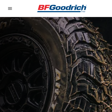
Go to page content
Go to page navigation