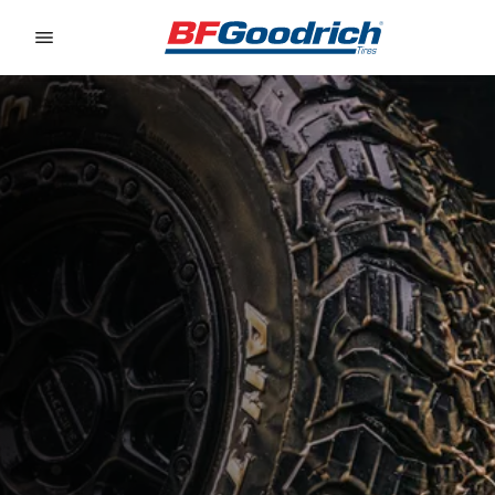
Go to page content
Go to page navigation