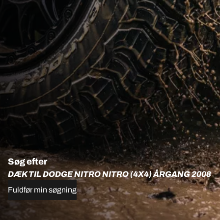
Søg efter
DÆK TIL DODGE NITRO NITRO (4X4) ÅRGANG 2008
Fuldfør min søgning