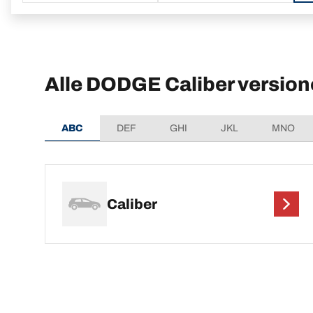
Alle DODGE Caliber version
ABC
DEF
GHI
JKL
MNO
Caliber