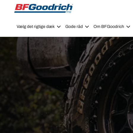
Go to page content
Go to page navigation
Vælg det rigtige dæk
Gode råd
Om BFGoodrich