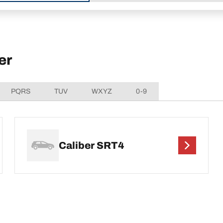
er
PQRS
TUV
WXYZ
0-9
Caliber SRT4