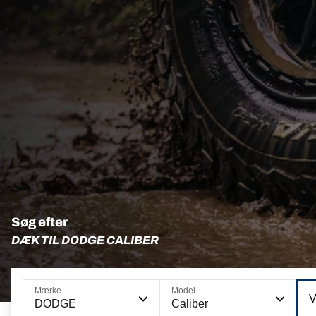
Søg efter
DÆK TIL DODGE CALIBER
Mærke
Model
V
DODGE
Caliber