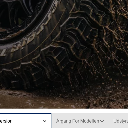
ersion
Årgang For Modellen
Udstyr