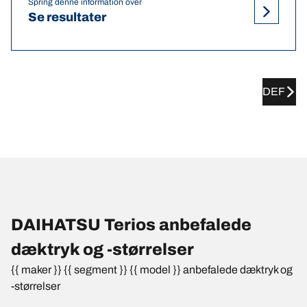
Spring denne information over
Se resultater
DEF
DAIHATSU Terios anbefalede
dæktryk og -størrelser
{{ maker }} {{ segment }} {{ model }} anbefalede dæktryk og
-størrelser