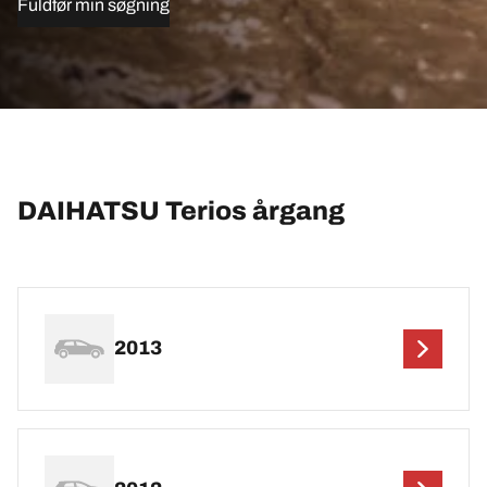
Fuldfør min søgning
DAIHATSU Terios årgang
2013