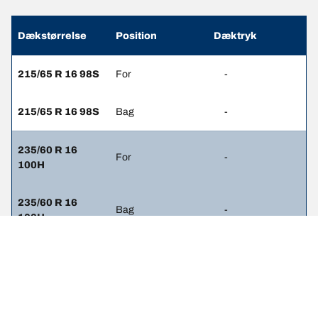
Dækstørrelse
Position
Dæktryk
215/65 R 16 98S
For
-
215/65 R 16 98S
Bag
-
235/60 R 16
For
-
100H
235/60 R 16
Bag
-
100H