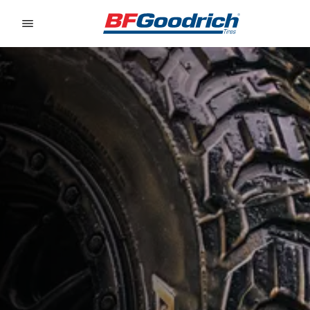
Go to page content
Go to page navigation