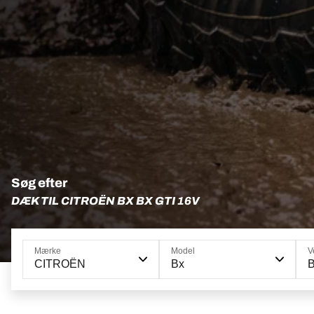
Søg efter
DÆK TIL CITROËN BX BX GTI 16V
Mærke
Model
V
CITROËN
Bx
B