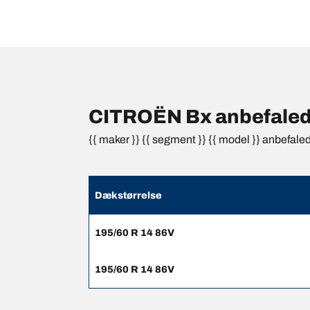
CITROËN Bx anbefalede
{{ maker }} {{ segment }} {{ model }} anbefale
Dækstørrelse
195/60 R 14 86V
195/60 R 14 86V