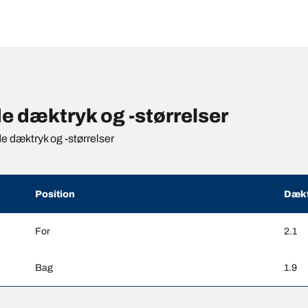
 dæktryk og -størrelser
de dæktryk og -størrelser
Position
Dækt
For
2.1
Bag
1.9