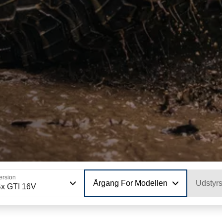
ersion
Årgang For Modellen
Udstyr
x GTI 16V