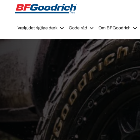
Go to page content
Go to page navigation
Vælg det rigtige dæk
Gode råd
Om BFGoodrich