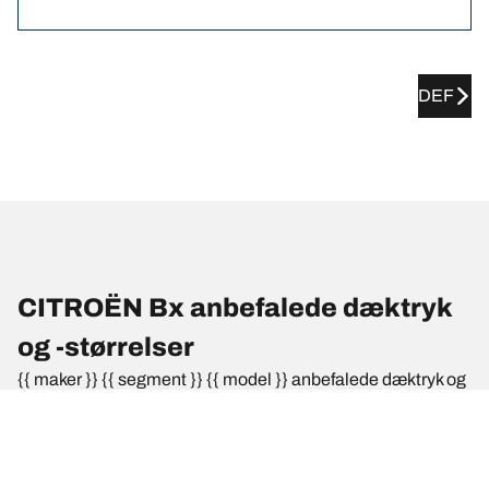
DEF
CITROËN Bx anbefalede dæktryk
og -størrelser
{{ maker }} {{ segment }} {{ model }} anbefalede dæktryk og
-størrelser