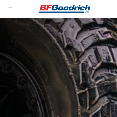
Go to page content
Go to page navigation