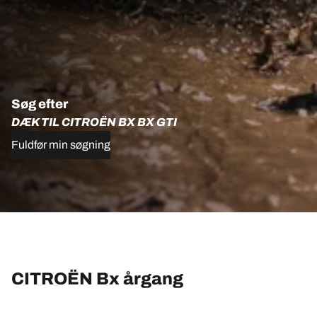
Søg efter
DÆK TIL CITROËN BX BX GTI
Fuldfør min søgning
CITROËN Bx årgang