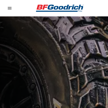
Go to page content
Go to page navigation