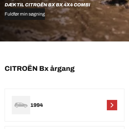
DÆK TIL CITROËN BX BX 4X4 COMBI
Fuldfør min søgning
CITROËN Bx årgang
1994