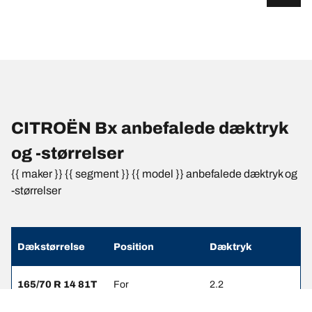
CITROËN Bx anbefalede dæktryk
og -størrelser
{{ maker }} {{ segment }} {{ model }} anbefalede dæktryk og
-størrelser
Dækstørrelse
Position
Dæktryk
165/70 R 14 81T
For
2.2