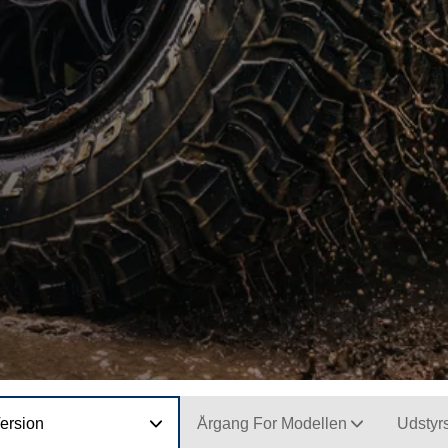
ersion
Årgang For Modellen
Udstyr