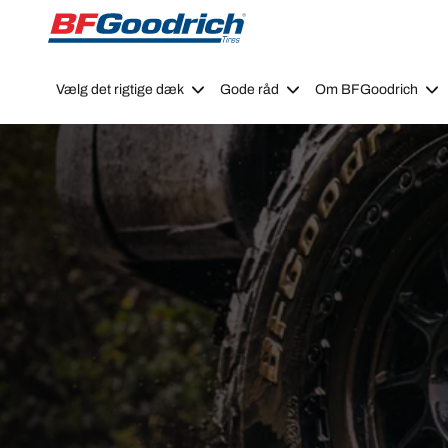
Go to page content
Go to page navigation
Vælg det rigtige dæk
Gode råd
Om BFGoodrich