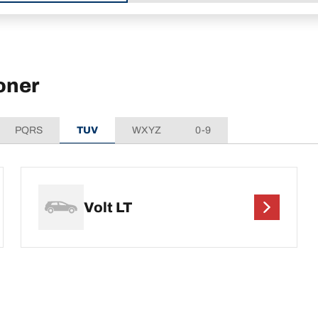
oner
PQRS
TUV
WXYZ
0-9
Volt LT