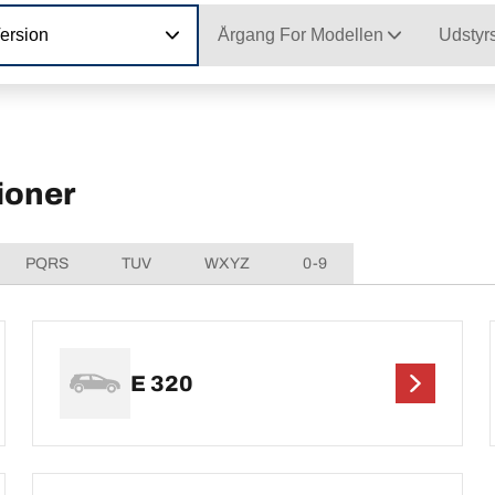
ersion
Årgang For Modellen
Udstyr
ioner
PQRS
TUV
WXYZ
0-9
E 320