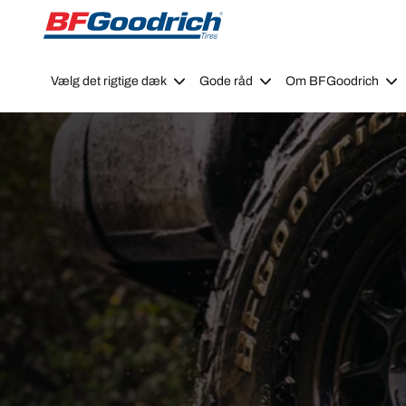
Go to page content
Go to page navigation
Vælg det rigtige dæk
Gode råd
Om BFGoodrich