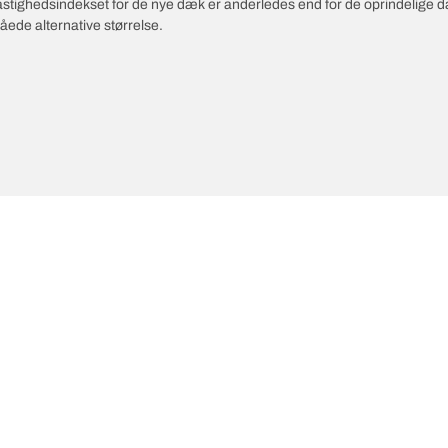
 hastighedsindekset for de nye dæk er anderledes end for de oprindelige 
åede alternative størrelse.
te innovationer
Vi er BFGoodrich
Din ko
l-Terrain T/A KO3
Vores historie
il-terrain T/A
Partnerskaber
ud-Terrain T/A KM3
Rally Dakar