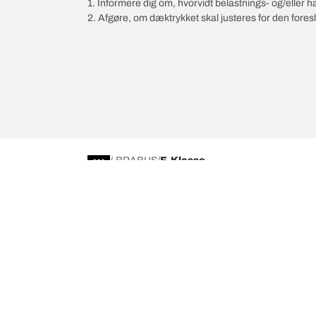
1. Informere dig om, hvorvidt belastnings- og/eller
2. Afgøre, om dæktrykket skal justeres for den foresl
/
BRABUS
E-Klasse
Vælg det rigtige dæk
Vores nyes
Find det rigtige dæk til dig
BFGoodrich Al
4x4-/offroaddæk
BFGoodrich Tra
Gennemse efter fabrikant
BFGoodrich M