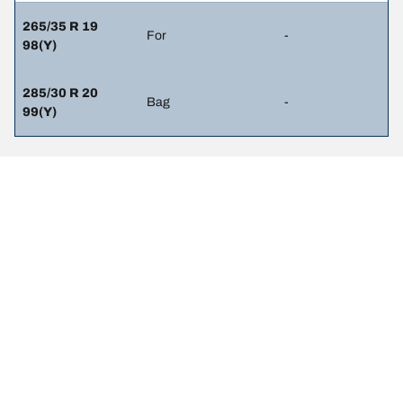
265/35 R 19
For
-
98(Y)
285/30 R 20
Bag
-
99(Y)
JURIDISK MEDDELELSE
De viste belastnings- og/eller hastighedsindeks kan variere en
anelse fra den oprindelige størrelse angivet på køretøjets mærkat.
Din dækforhandler er en kvalificeret fagmand, der kan rådgive dig
om følgende:
1. Informere dig om, hvorvidt belastnings- og/eller