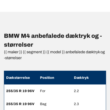
BMW M4 anbefalede dæktryk og -
størrelser
{{ maker }} {{ segment }} {{ model }} anbefalede dæktryk og
-størrelser
Dækstørrelse
Position
Dæktryk
255/35 R 19 96V
For
2.2
255/35 R 19 96V
Bag
2.3