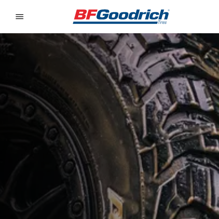
Go to page content
Go to page navigation