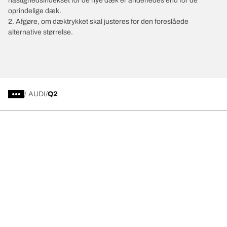
hastighedsindekset for de nye dæk er anderledes end for de
oprindelige dæk.
2. Afgøre, om dæktrykket skal justeres for den foreslåede
alternative størrelse.
/
AUDI
Q2
Vælg det rigtige dæk
Vores nyeste innovationer
Vi er BFGoodrich