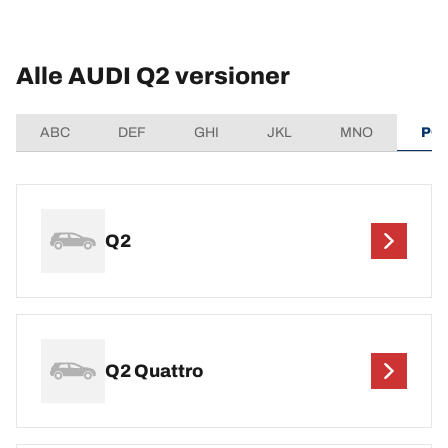
Alle AUDI Q2 versioner
ABC
DEF
GHI
JKL
MNO
PQ
Q2
Q2 Quattro