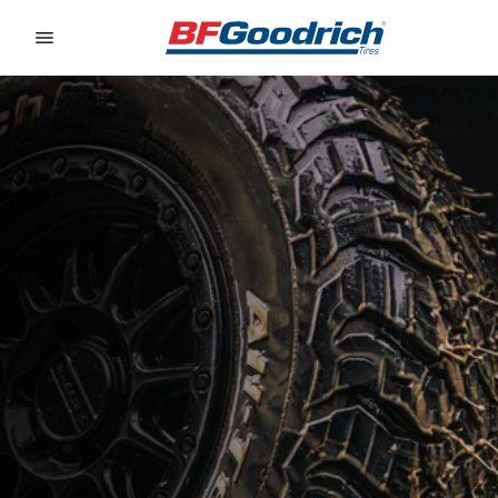
Go to page content
Go to page navigation