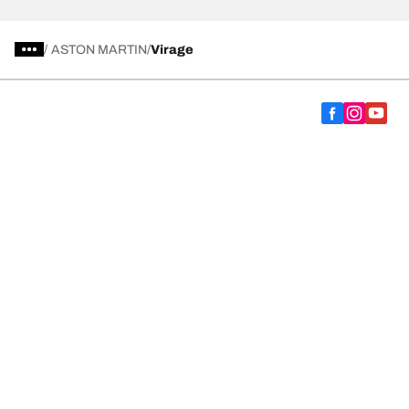
/
ASTON MARTIN
Virage
Vælg det rigtige dæk
Vores nyeste innovationer
Vi er BFGoodrich
Hjælp og support
Fortrolighedspolitik