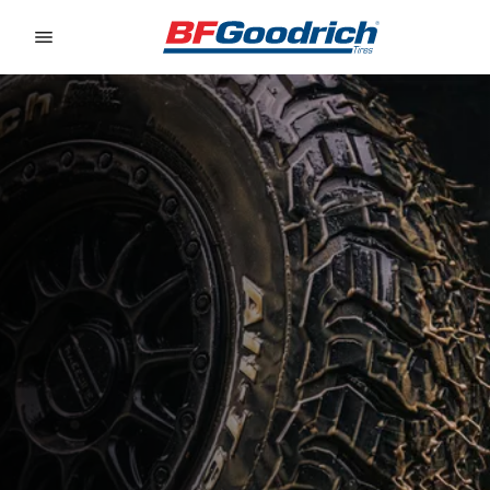
Go to page content
Go to page navigation