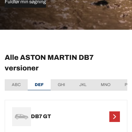
Fuldfør min søgning
Alle ASTON MARTIN DB7
versioner
ABC
DEF
GHI
JKL
MNO
PQ
DB7 GT