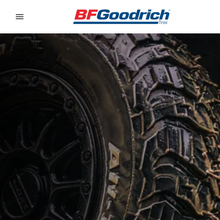
Go to page content
Go to page navigation