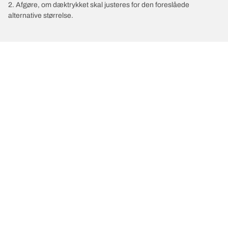
2. Afgøre, om dæktrykket skal justeres for den foreslåede
alternative størrelse.
/
ASTON MARTIN
DB7
Vælg det rigtige dæk
Vores nyeste innovationer
Vi er BFGoodrich
Hjælp og support