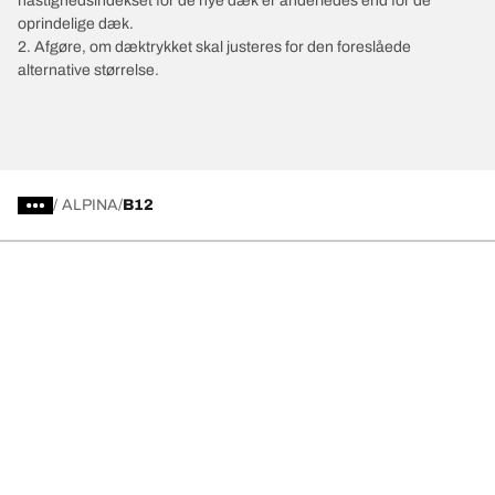
hastighedsindekset for de nye dæk er anderledes end for de
oprindelige dæk.
2. Afgøre, om dæktrykket skal justeres for den foreslåede
alternative størrelse.
/
ALPINA
B12
Vælg det rigtige dæk
Vores nyeste innovationer
Vi er BFGoodrich