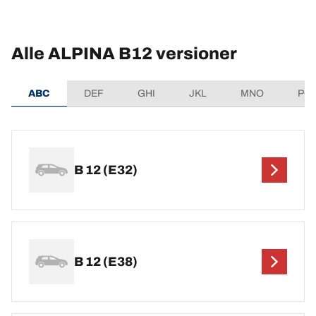
Alle ALPINA B12 versioner
ABC
DEF
GHI
JKL
MNO
PQ
B 12 (E32)
B 12 (E38)