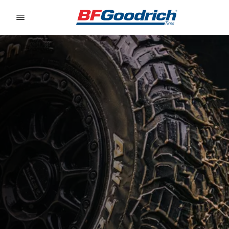
Go to page content
Go to page navigation