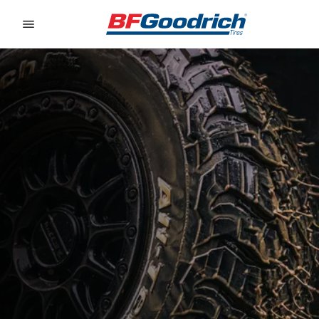
Go to page content
Go to page navigation