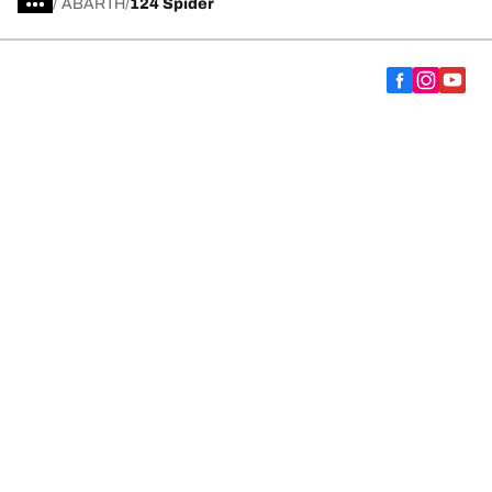
/
ABARTH
124 Spider
Vælg det rigtige dæk
Vores nyeste innovationer
Vi er BFGoodrich
Hjælp og support
Fortrolighedspolitik
Cookiepolitik
Tilgængelighedserklæring