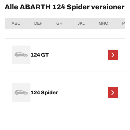
Alle ABARTH 124 Spider versioner
ABC
DEF
GHI
JKL
MNO
PQ
124 GT
124 Spider