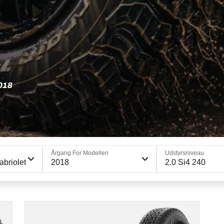
018
Årgang For Modellen
Udstyrsniveau
briolet
2018
2.0 Si4 240
235/60R18 107H XL
D
E
72 dB