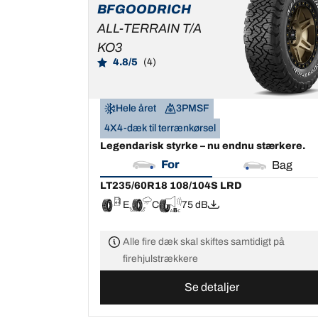
BFGOODRICH
E
C
75 dB
ALL-TERRAIN T/A
KO3
4.8/5
(4)
Hele året
3PMSF
4X4-dæk til terrænkørsel
Legendarisk styrke – nu endnu stærkere.
For
Bag
LT235/60R18 108/104S LRD
E
C
75 dB
Alle fire dæk skal skiftes samtidigt på
firehjulstrækkere
Se detaljer