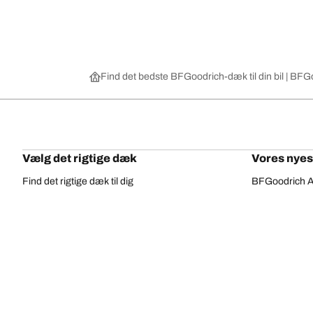
Find det bedste BFGoodrich-dæk til din bil | B
Vælg det rigtige dæk
Vores nyes
Find det rigtige dæk til dig
BFGoodrich Al
4x4-/offroaddæk
BFGoodrich Tra
Gennemse efter fabrikant
BFGoodrich M
Gennemse efter serie
BFGoodrich R
Gennemse efter størrelse
Alle dæk