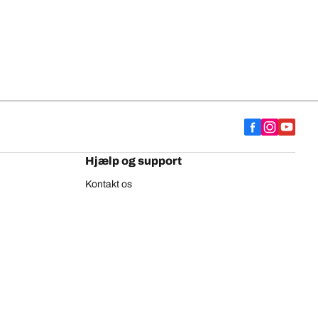
Hjælp og support
Kontakt os
Gode råd
Europæisk dækmærkat
BFGoodrich lastbildæk
nfiguration