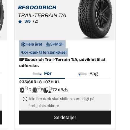
BFGOODRICH
TRAIL-TERRAIN T/A
3/5
(2)
Hele året
3PMSF
4X4-dæk til terrænkørsel
BFGoodrich Trail-Terrain T/A, udviklet til at
udforske.
For
Bag
235/60R18 107H XL
D
E
72 dB
Alle fire dæk skal skiftes samtidigt på
firehjulstrækkere
Se detaljer