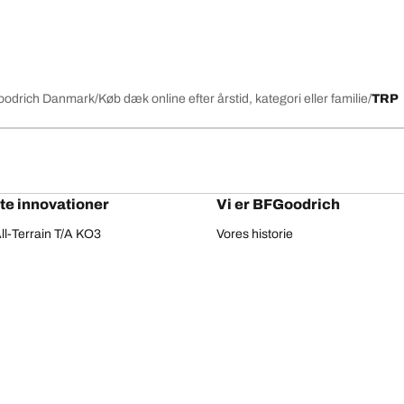
FGoodrich Danmark
Køb dæk online efter årstid, kategori eller familie
TRP
te innovationer
Vi er BFGoodrich
l-Terrain T/A KO3
Vores historie
il-terrain T/A
Partnerskaber
ud-Terrain T/A KM3
Rally Dakar
adial T/A
Red Bull
Din ko