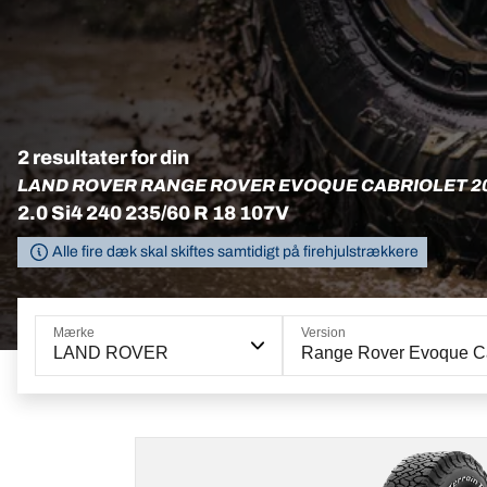
2 resultater for din
LAND ROVER RANGE ROVER EVOQUE CABRIOLET 2
2.0 Si4 240 235/60 R 18 107V
Alle fire dæk skal skiftes samtidigt på firehjulstrækkere
Mærke
Version
LAND ROVER
Range Rover Evoque Ca
LT235/60R18 108/104S
LRD