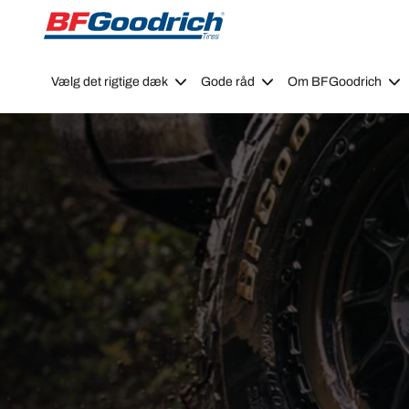
Go to page content
Go to page navigation
Vælg det rigtige dæk
Gode råd
Om BFGoodrich