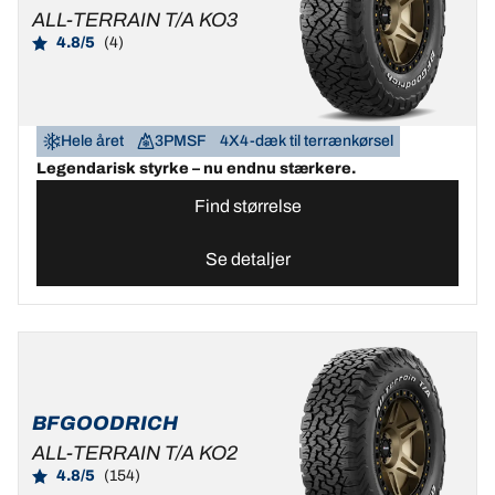
ALL-TERRAIN T/A KO3
4.8/5
(4)
Hele året
3PMSF
4X4-dæk til terrænkørsel
Legendarisk styrke – nu endnu stærkere.
Find størrelse
Se detaljer
BFGOODRICH
ALL-TERRAIN T/A KO2
4.8/5
(154)