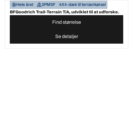
Hele året
3PMSF
4X4-dæk til terrænkørsel
BFGoodrich Trail-Terrain T/A, udviklet til at udforske.
Find størrelse
Se detaljer
Find det bedste BFGoodrich-dæk til din bil | BFGoodrich Danmark
Vælg det rigtige dæk