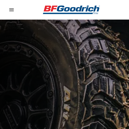
Go to page content
Go to page navigation