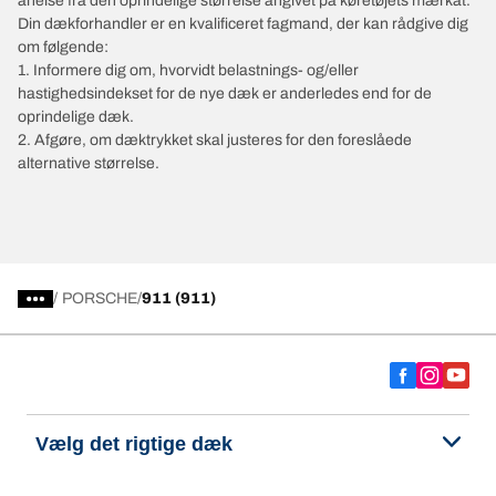
anelse fra den oprindelige størrelse angivet på køretøjets mærkat.
Din dækforhandler er en kvalificeret fagmand, der kan rådgive dig
om følgende:
1. Informere dig om, hvorvidt belastnings- og/eller
hastighedsindekset for de nye dæk er anderledes end for de
oprindelige dæk.
2. Afgøre, om dæktrykket skal justeres for den foreslåede
alternative størrelse.
/
PORSCHE
911 (911)
Vælg det rigtige dæk