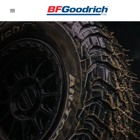
Go to page content
Go to page navigation