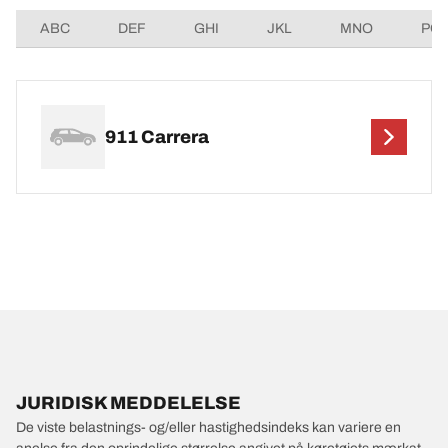
ABC
DEF
GHI
JKL
MNO
PQ
911 Carrera
JURIDISK MEDDELELSE
De viste belastnings- og/eller hastighedsindeks kan variere en