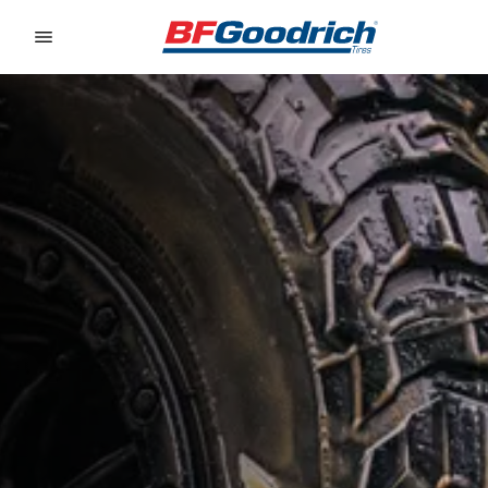
Go to page content
Go to page navigation