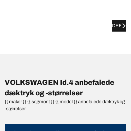
DEF
VOLKSWAGEN Id.4 anbefalede
dæktryk og -størrelser
{{ maker }} {{ segment }} {{ model }} anbefalede dæktryk og
-størrelser