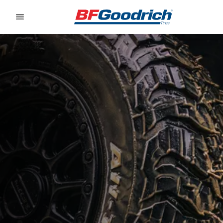
Go to page content
Go to page navigation