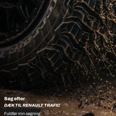
Søg efter
DÆK TIL RENAULT TRAFIC
Fuldfør min søgning