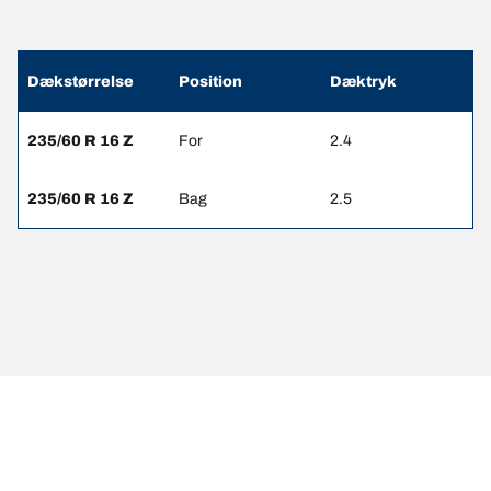
Dækstørrelse
Position
Dæktryk
235/60 R 16 Z
For
2.4
235/60 R 16 Z
Bag
2.5
JURIDISK MEDDELELSE
De viste belastnings- og/eller hastighedsindeks kan variere en
anelse fra den oprindelige størrelse angivet på køretøjets mærkat.