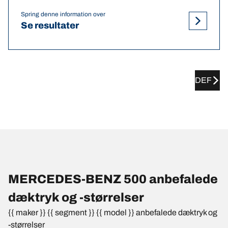
Spring denne information over
Se resultater
DEF
MERCEDES-BENZ 500 anbefalede
dæktryk og -størrelser
{{ maker }} {{ segment }} {{ model }} anbefalede dæktryk og
-størrelser