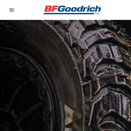
Go to page content
Go to page navigation