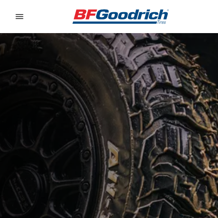
Go to page content
Go to page navigation