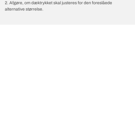
2. Afgøre, om dæktrykket skal justeres for den foreslåede
alternative størrelse.
/
MASERATI
GranCabrio
Vælg det rigtige dæk
Vores nyeste innovationer
Vi er BFGoodrich
Hjælp og support