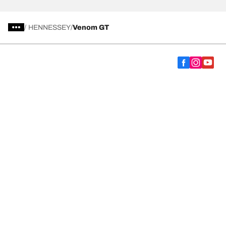
/
HENNESSEY
Venom GT
Vælg det rigtige dæk
Vores nyeste innovationer
Vi er BFGoodrich
Hjælp og support
Fortrolighedspolitik