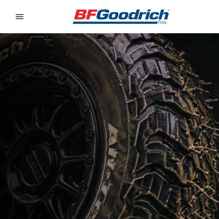
Go to page content
Go to page navigation