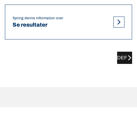
Spring denne information over
Se resultater
DEF
VOLVO Xc70 anbefalede dæktryk
og -størrelser