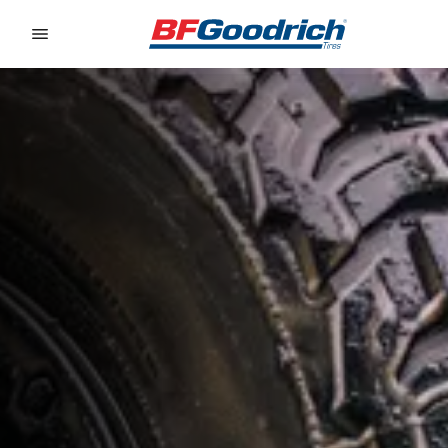
Go to page content
Go to page navigation