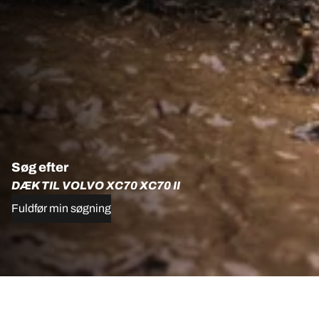
Søg efter
DÆK TIL VOLVO XC70 XC70 II
Fuldfør min søgning