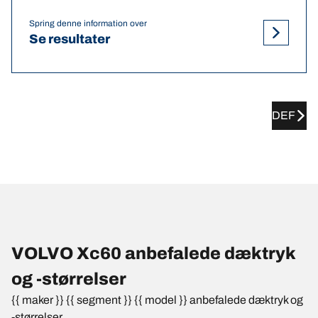
Spring denne information over
Se resultater
DEF
VOLVO Xc60 anbefalede dæktryk
og -størrelser
{{ maker }} {{ segment }} {{ model }} anbefalede dæktryk og
-størrelser