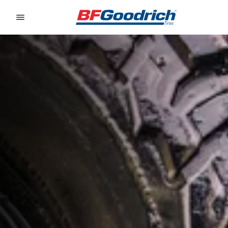
Go to page content
Go to page navigation