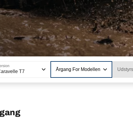
ersion
Årgang For Modellen
Udstyr
aravelle T7
rgang