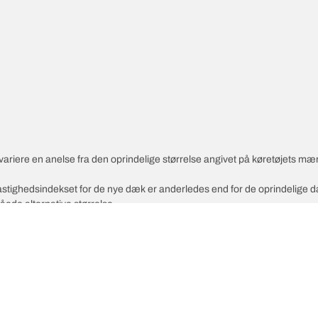
variere en anelse fra den oprindelige størrelse angivet på køretøjets mæ
 hastighedsindekset for de nye dæk er anderledes end for de oprindelige 
åede alternative størrelse.
Din ko