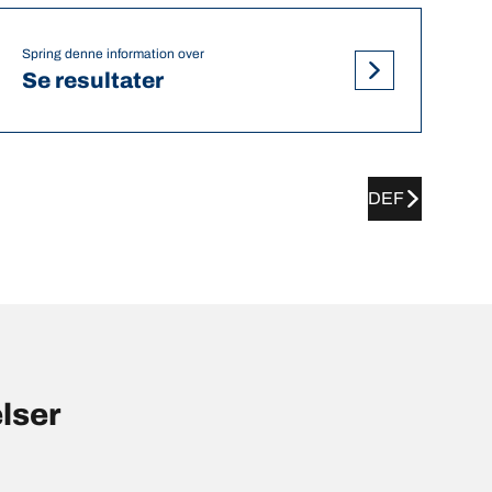
Spring denne information over
Se resultater
DEF
lser