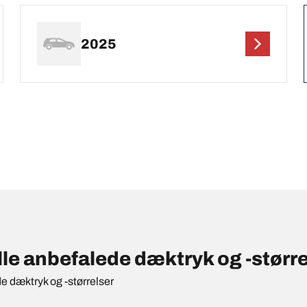
2025
 anbefalede dæktryk og -større
de dæktryk og -størrelser