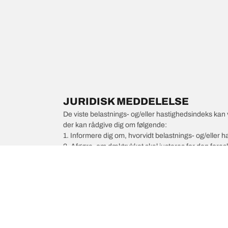
JURIDISK MEDDELELSE
De viste belastnings- og/eller hastighedsindeks kan 
der kan rådgive dig om følgende:
1. Informere dig om, hvorvidt belastnings- og/eller
2. Afgøre, om dæktrykket skal justeres for den foresl