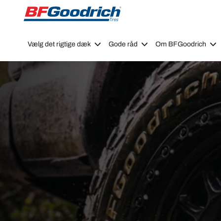
Go to page content
Go to page navigation
Vælg det rigtige dæk
Gode råd
Om BFGoodrich