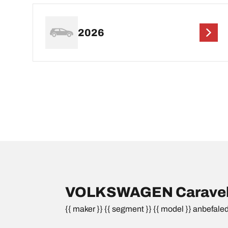
2026
VOLKSWAGEN Caravelle
{{ maker }} {{ segment }} {{ model }} anbefale