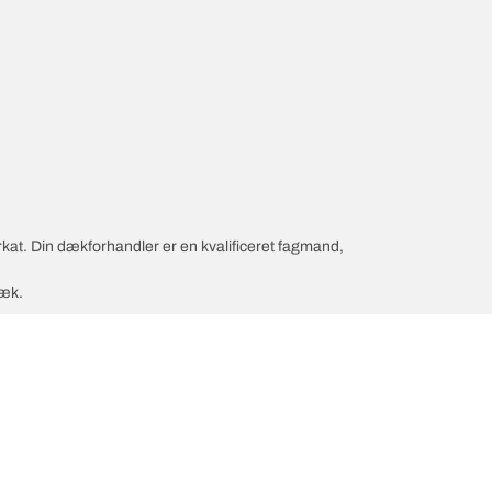
rkat. Din dækforhandler er en kvalificeret fagmand,
dæk.
nfiguration