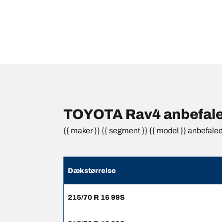
TOYOTA Rav4 anbefaled
{{ maker }} {{ segment }} {{ model }} anbefale
Dækstørrelse
215/70 R 16 99S