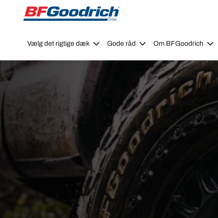
Go to page content
Go to page navigation
Vælg det rigtige dæk
Gode råd
Om BFGoodrich