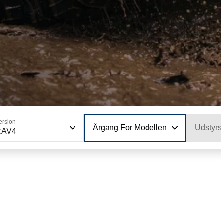
ersion
Årgang For Modellen
Udstyr
RAV4