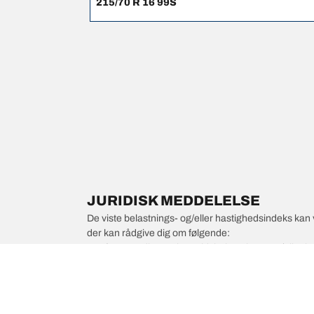
215/70 R 16 99S
JURIDISK MEDDELELSE
De viste belastnings- og/eller hastighedsindeks kan 
der kan rådgive dig om følgende:
1. Informere dig om, hvorvidt belastnings- og/eller
2. Afgøre, om dæktrykket skal justeres for den foresl