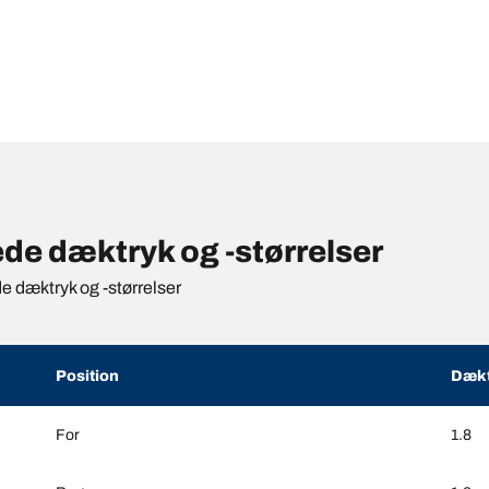
e dæktryk og -størrelser
de dæktryk og -størrelser
Position
Dækt
For
1.8