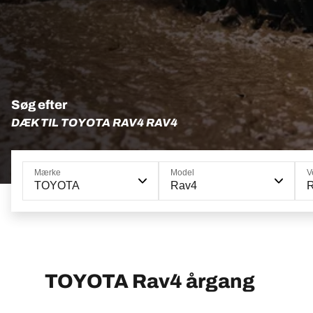
Søg efter
DÆK TIL TOYOTA RAV4 RAV4
Mærke
Model
V
TOYOTA
Rav4
TOYOTA Rav4 årgang