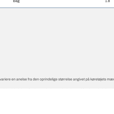
Bag
1.8
variere en anelse fra den oprindelige størrelse angivet på køretøjets mæ
 hastighedsindekset for de nye dæk er anderledes end for de oprindelige 
åede alternative størrelse.