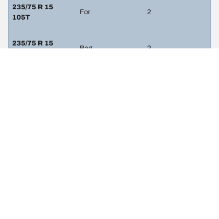
235/75 R 15
For
2
105T
235/75 R 15
Bag
2
105T
245/70 R 16
For
1.8
107H
245/70 R 16
Bag
1.8
107H
255/65 R 16
For
2
109T
255/65 R 16
Bag
2.2
109T