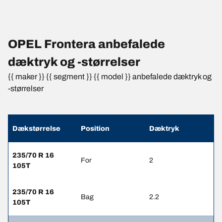
OPEL Frontera anbefalede
dæktryk og -størrelser
{{ maker }} {{ segment }} {{ model }} anbefalede dæktryk og
-størrelser
Dækstørrelse
Position
Dæktryk
235/70 R 16
For
2
105T
235/70 R 16
Bag
2.2
105T