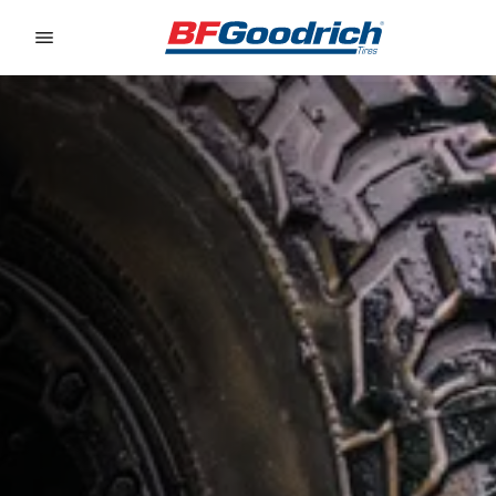
Go to page content
Go to page navigation