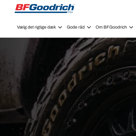
Go to page content
Go to page navigation
Vælg det rigtige dæk
Gode råd
Om BFGoodrich