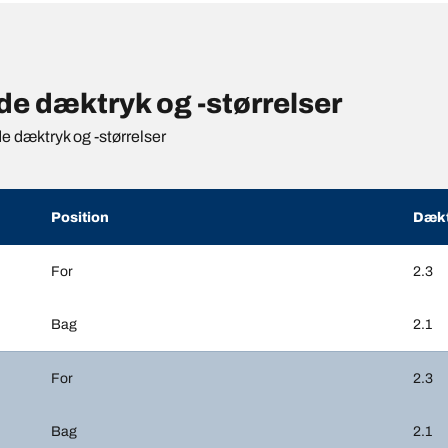
e dæktryk og -størrelser
de dæktryk og -størrelser
Position
Dækt
For
2.3
Bag
2.1
For
2.3
Bag
2.1