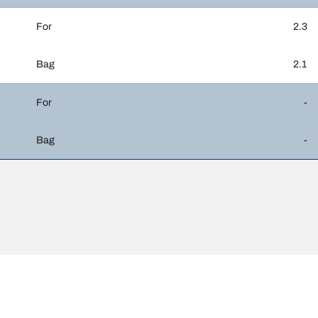
For
2.3
Bag
2.1
For
-
Bag
-