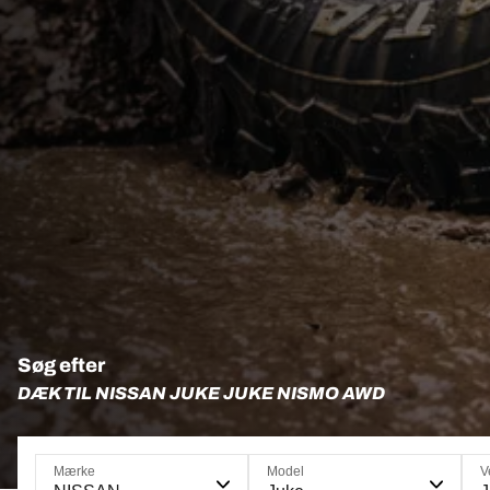
Søg efter
DÆK TIL NISSAN JUKE JUKE NISMO AWD
Mærke
Model
V