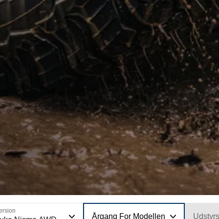
ersion
Årgang For Modellen
Udstyr