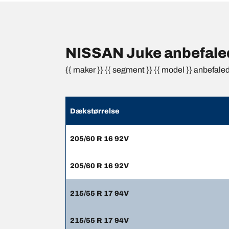
NISSAN Juke anbefaled
{{ maker }} {{ segment }} {{ model }} anbefale
Dækstørrelse
205/60 R 16 92V
205/60 R 16 92V
215/55 R 17 94V
215/55 R 17 94V