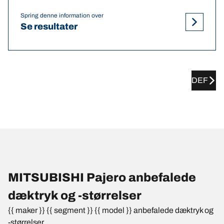
Spring denne information over
Se resultater
DEF
MITSUBISHI Pajero anbefalede
dæktryk og -størrelser
{{ maker }} {{ segment }} {{ model }} anbefalede dæktryk og
-størrelser