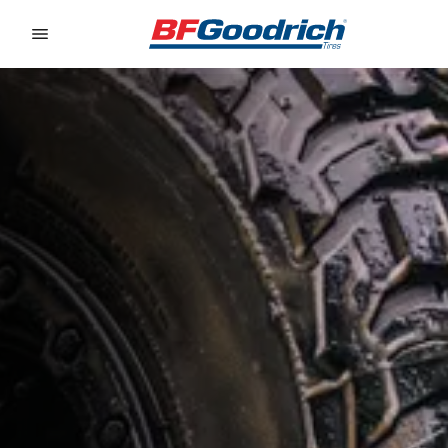
Go to page content
Go to page navigation