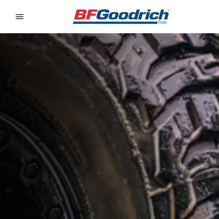
Go to page content
Go to page navigation