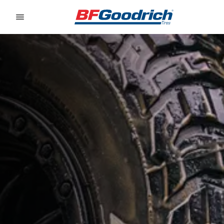
Go to page content
Go to page navigation