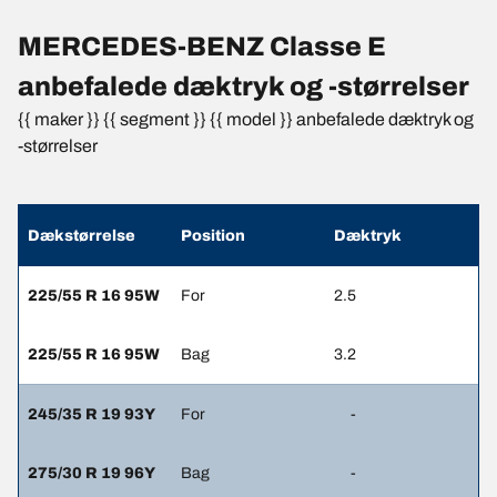
MERCEDES-BENZ Classe E
anbefalede dæktryk og -størrelser
{{ maker }} {{ segment }} {{ model }} anbefalede dæktryk og
-størrelser
Dækstørrelse
Position
Dæktryk
225/55 R 16 95W
For
2.5
225/55 R 16 95W
Bag
3.2
245/35 R 19 93Y
For
-
275/30 R 19 96Y
Bag
-