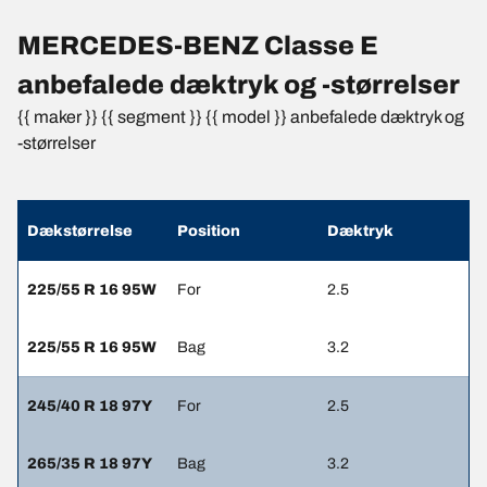
MERCEDES-BENZ Classe E
anbefalede dæktryk og -størrelser
{{ maker }} {{ segment }} {{ model }} anbefalede dæktryk og
-størrelser
Dækstørrelse
Position
Dæktryk
225/55 R 16 95W
For
2.5
225/55 R 16 95W
Bag
3.2
245/40 R 18 97Y
For
2.5
265/35 R 18 97Y
Bag
3.2