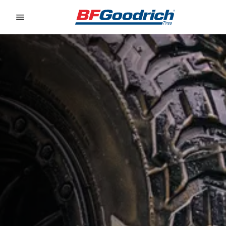
Go to page content
Go to page navigation