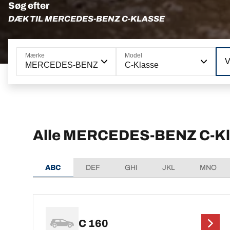
Søg efter
DÆK TIL MERCEDES-BENZ C-KLASSE
Mærke
Model
V
MERCEDES-BENZ
C-Klasse
Alle MERCEDES-BENZ C-Kla
ABC
DEF
GHI
JKL
MNO
C 160