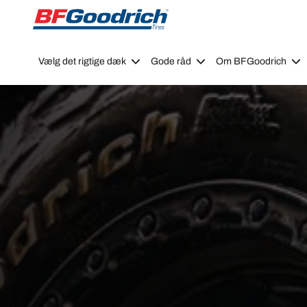
Go to page content
Go to page navigation
Vælg det rigtige dæk
Gode råd
Om BFGoodrich