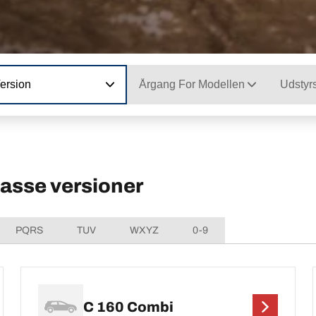
ersion
Årgang For Modellen
Udstyr
sse versioner
PQRS
TUV
WXYZ
0-9
C 160 Combi