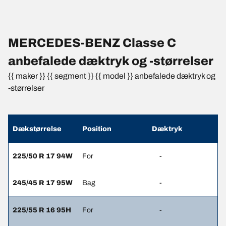
MERCEDES-BENZ Classe C
anbefalede dæktryk og -størrelser
{{ maker }} {{ segment }} {{ model }} anbefalede dæktryk og
-størrelser
Dækstørrelse
Position
Dæktryk
225/50 R 17 94W
For
-
245/45 R 17 95W
Bag
-
225/55 R 16 95H
For
-