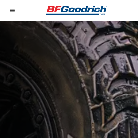
Go to page content
Go to page navigation