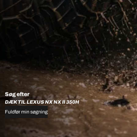
Søg efter
DÆK TIL LEXUS NX NX II 350H
Fuldfør min søgning