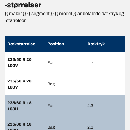
-størrelser
{{ maker }} {{ segment }} {{ model }} anbefalede dæktryk og
-størrelser
Dækstørrelse
Position
Dæktryk
235/50 R 20
For
-
100V
235/50 R 20
Bag
-
100V
235/60 R 18
For
2.3
103H
235/60 R 18
Bag
2.3