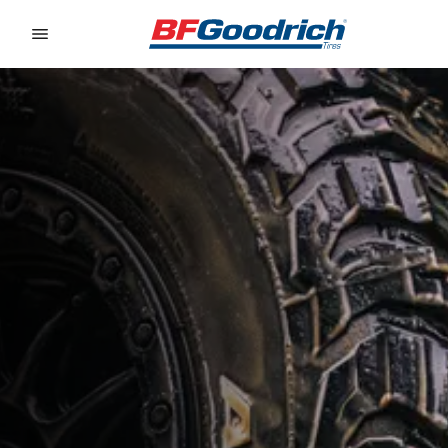
Go to page content
Go to page navigation