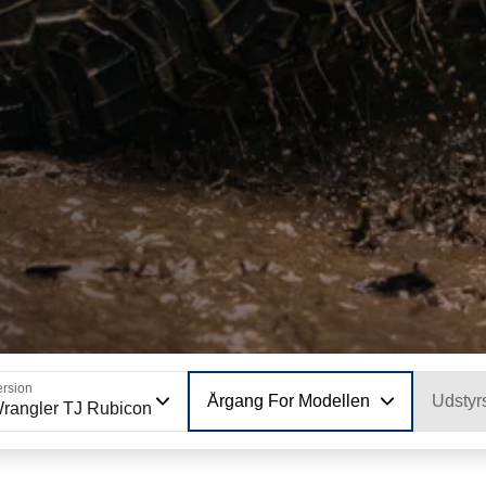
ersion
Årgang For Modellen
Udstyr
rangler TJ Rubicon