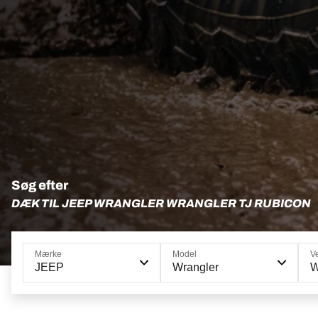
Søg efter
DÆK TIL JEEP WRANGLER WRANGLER TJ RUBICON
Mærke
Model
V
JEEP
Wrangler
W