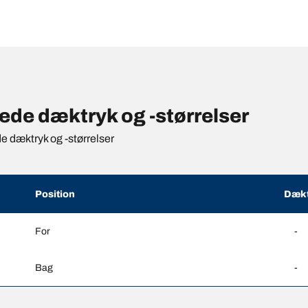
de dæktryk og -størrelser
de dæktryk og -størrelser
Position
Dækt
For
-
Bag
-