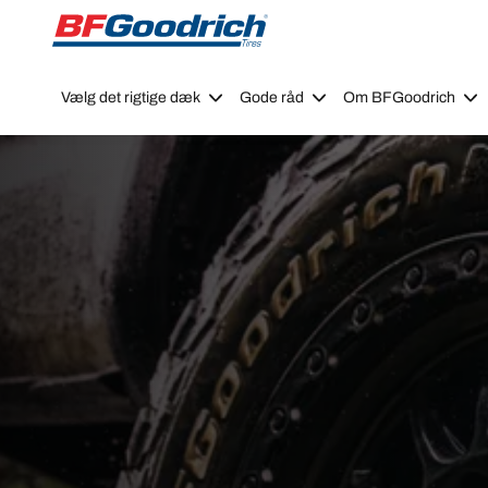
Go to page content
Go to page navigation
Vælg det rigtige dæk
Gode råd
Om BFGoodrich