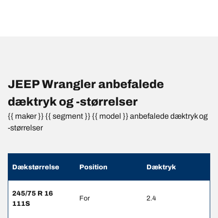
JEEP Wrangler anbefalede
dæktryk og -størrelser
{{ maker }} {{ segment }} {{ model }} anbefalede dæktryk og
-størrelser
Dækstørrelse
Position
Dæktryk
245/75 R 16
For
2.4
111S