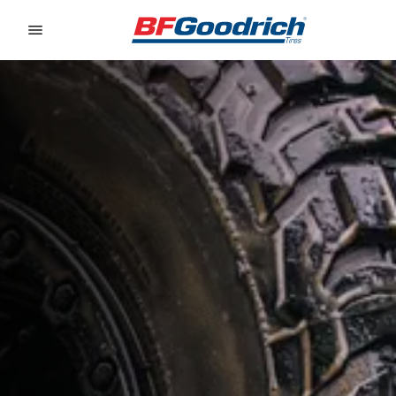
Go to page content
Go to page navigation