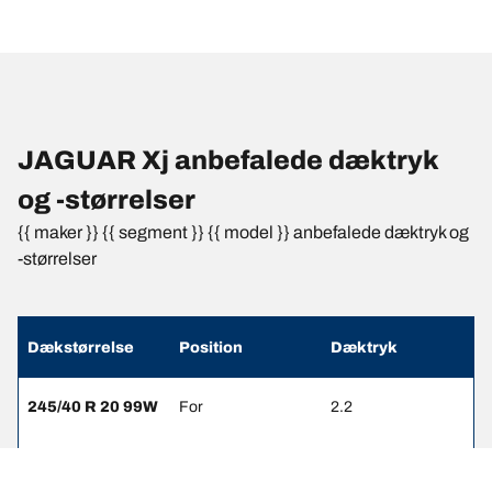
JAGUAR Xj anbefalede dæktryk
og -størrelser
{{ maker }} {{ segment }} {{ model }} anbefalede dæktryk og
-størrelser
Dækstørrelse
Position
Dæktryk
245/40 R 20 99W
For
2.2
275/35 R 20
Bag
2.2
102W