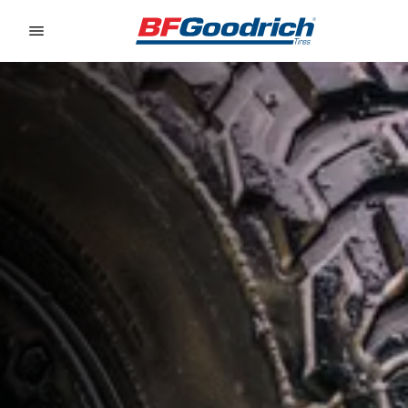
Go to page content
Go to page navigation