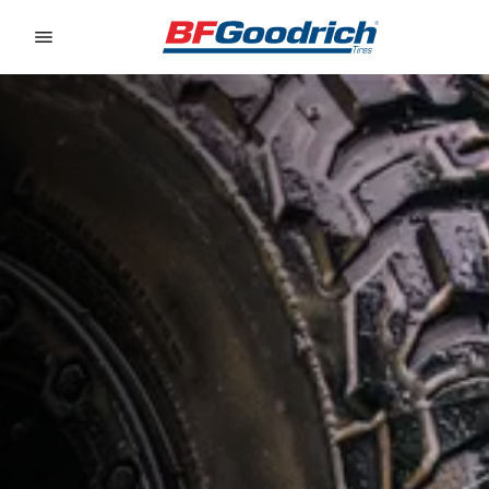
Go to page content
Go to page navigation