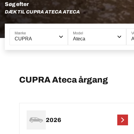
Søg efter
DÆK TIL CUPRA ATECA ATECA
Mærke
Model
V
CUPRA
Ateca
A
CUPRA Ateca årgang
2026