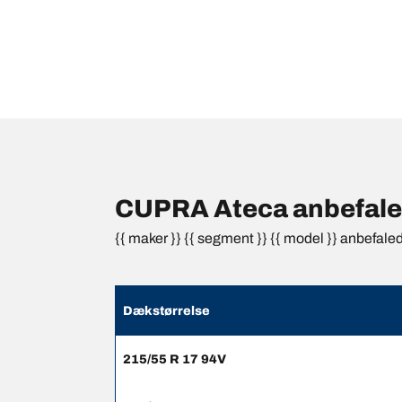
CUPRA Ateca anbefaled
{{ maker }} {{ segment }} {{ model }} anbefale
Dækstørrelse
215/55 R 17 94V