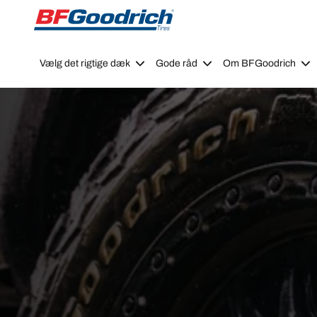
Go to page content
Go to page navigation
Vælg det rigtige dæk
Gode råd
Om BFGoodrich