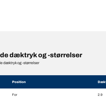
e dæktryk og -størrelser
de dæktryk og -størrelser
Position
Dækt
For
2.9