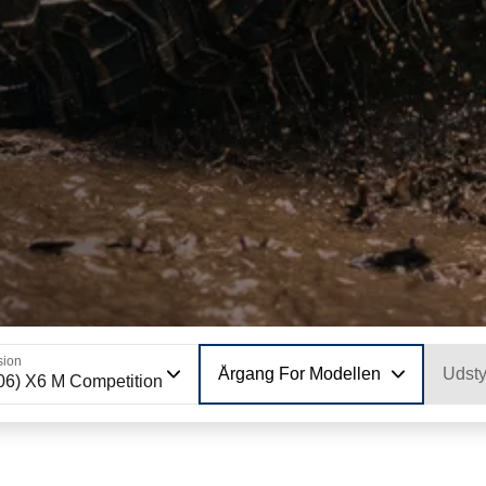
sion
Årgang For Modellen
Udsty
06) X6 M Competition