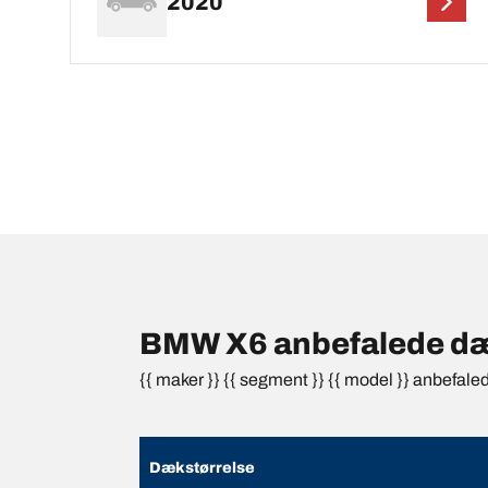
2020
BMW X6 anbefalede dæk
{{ maker }} {{ segment }} {{ model }} anbefale
Dækstørrelse