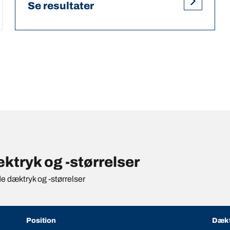
Se resultater
tryk og -størrelser
de dæktryk og -størrelser
Position
Dækt