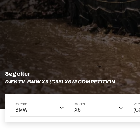
Søg efter
DÆK TIL BMW X6 (G06) X6 M COMPETITION
Mærke
Model
Ver
BMW
X6
(G