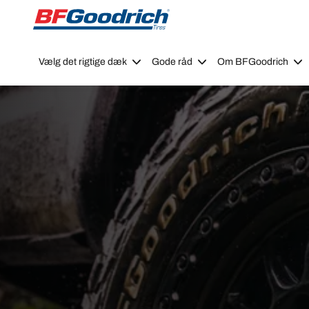
Go to page content
Go to page navigation
Vælg det rigtige dæk
Gode råd
Om BFGoodrich