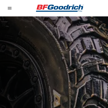
Go to page content
Go to page navigation