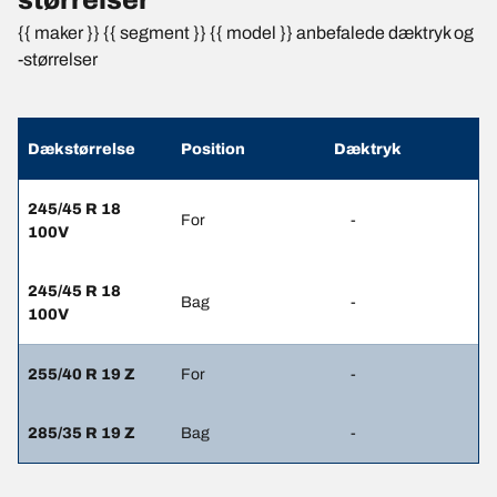
{{ maker }} {{ segment }} {{ model }} anbefalede dæktryk og
-størrelser
Dækstørrelse
Position
Dæktryk
245/45 R 18
For
-
100V
245/45 R 18
Bag
-
100V
255/40 R 19 Z
For
-
285/35 R 19 Z
Bag
-