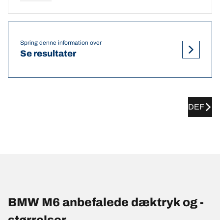
Spring denne information over
Se resultater
DEF
BMW M6 anbefalede dæktryk og -
størrelser