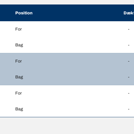
Position
Dækt
For
-
Bag
-
For
-
Bag
-
For
-
Bag
-