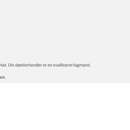
rkat. Din dækforhandler er en kvalificeret fagmand,
dæk.
nfiguration