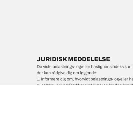
JURIDISK MEDDELELSE
De viste belastnings- og/eller hastighedsindeks kan 
der kan rådgive dig om følgende:
1. Informere dig om, hvorvidt belastnings- og/eller
2. Afgøre, om dæktrykket skal justeres for den foresl