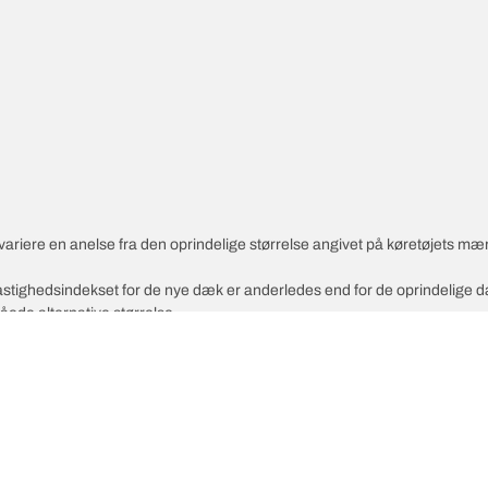
variere en anelse fra den oprindelige størrelse angivet på køretøjets mæ
 hastighedsindekset for de nye dæk er anderledes end for de oprindelige 
åede alternative størrelse.
Din ko