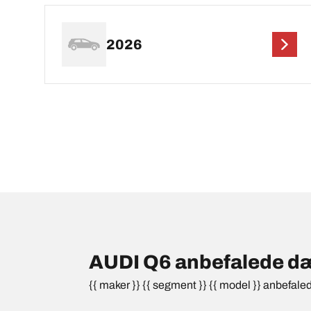
2026
AUDI Q6 anbefalede dæk
{{ maker }} {{ segment }} {{ model }} anbefale