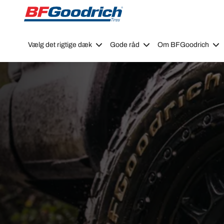
Go to page content
Go to page navigation
Vælg det rigtige dæk
Gode råd
Om BFGoodrich